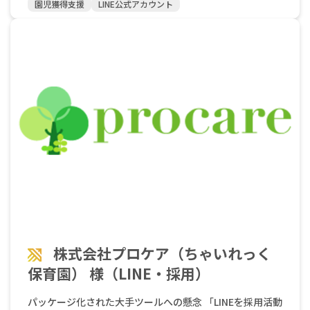
園児獲得支援
LINE公式アカウント
応できないため、保護者さん側にも不便さがありました。
本コラムでは、イベント運営を劇的に変えた、たかさごス
クールセントラル様の具体的なLINE活用の事例をご紹介し
ます。 導入直後の不安を上回った「24時間申込」の利便性
たかさごスクールセントラル様がLINE公式アカウントを導
入したのは、今から約4年前。保育園業界での成功事例が
まだ少なかった頃の、勇気ある決断でした。 新しい試みに
は、現場の先生方にも当然不安があったと言います。この
不安を大きく上回ったのが、LINEが持つ「手軽さ」と「利
便性」でした。 LINEはほとんどの人が日常的に使い慣れて
いるツールです。そのため、特別なアプリをダウンロード
したり、新しい操作を覚えたりする必要がありません。 保
護者さんは、時間や曜日を気にせず、思い立った時にスマ
ートフォンから24時間いつでも、オープンスクールやイベ
ントの申し込みを完了できるようになりました。 また、
LINE導入前は、イベント申し込みに対して、以下のような
多くの事務作業が発生していました。 ・電話・メールでの
株式会社プロケア（ちゃいれっく
申し込み対応・受付確認のメールを手動で送信・参加者名
保育園） 様（LINE・採用）
簿を手作業で作成・イベント後のアンケート依頼メールを
送信 LINE導入後は、これらすべての作業が自動で一括完了
パッケージ化された大手ツールへの懸念 「LINEを採用活動