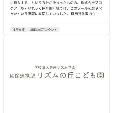
するようになりました。小笠原先生は、「本当に業務の負
に導入する」という方針が決まったものの、株式会社プロ
担が大きく軽減されました」と、その効果を実感されてい
ケア（ちゃいれっく保育園）様では、どのツールを選ぶべ
ます。 負担軽減が生んだ「イベントの質の向上」という好
きかという課題に直面していました。 採用特化型のツール
循環 事務作業の負担が軽減されたことは、単なる業務効率
を含め、LINE関連のツールを提供している会社は数多く存
化に留まりませんでした。 たかさごスクールセントラル様
在します。その中で、何百社もの実績を誇る大手企業のツ
では、LINE導入からイベントの数が倍以上に増加していま
採用支援
LINE公式アカウント
ールも検討しましたが、そこにはいくつかの懸念があった
す。これは、先生方が本来注力すべき「保育業務」や「イ
と言います。 一つは、「パッケージ化されていることによ
ベントの企画」に時間を割けるようになった結果です。 イ
る柔軟性の欠如」です。多くの実績があるからこそ、プラ
ベントのアイデアは、保護者さんの意見も参考にしつつ、
ンが画一的で、自園の理念や独自の魅力を細やかに反映さ
主に現場の先生方から生まれています。 小笠原先生による
せることが難しいのではないか。 もう一つは、「担当者の
と、先生たちが「こんなことをしたら、お子さんたちや地
入れ替わりによる情報共有の手間」です。大手企業では担
域の方々に喜んでもらえるのではないか」という思いから
当者の異動が激しく、その都度、園の状況や採用方針を一
アイデアを出し、「こんなことならできる」という実現可
から説明し直す手間が発生する可能性があります。 そし
能なものをイベント開催に繋げているそうです。 事務作業
て、最も直感的に感じたのは、多くのツールのデザインや
の軽減という「ゆとり」が、先生方の「創造性」を引き出
配信内容が「洗練さに欠け、候補者に訴求できるか懸念を
し、次々と魅力的なイベントを生み出す原動力となってい
覚えた」ことでした。求職者の方が最初に目にするLINE
るのです。 さらに、LINEでの予約管理が浸透した結果、保
は、園の第一印象を大きく左右します。事務的で訴求力の
護者さんからの評判も非常に高まっています。 「イベント
低いツールでは、求職者の方の興味を引くことはできない
の枠がすぐに埋まってしまうけれど、キャンセル待ちはあ
と感じられていました。 「保育特化」という選択肢と、現
りますか」といった意見が多く寄せられるそうで、これは
場が求める「空気感」の理解 様々なツールを比較検討する
「この園のイベントに参加したい」という地域の方々の熱