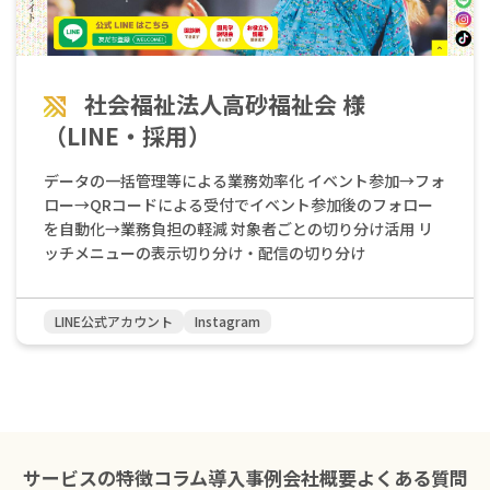
で手作業で行っていた名簿作成が自動化されたことで、事
「継続できる仕組み」を提供しました。 LINEの強み： 誰
力です。しかし、そこには常に追求すべき課題もありま
務作業に費やしていた時間を大幅に削減できました。その
もが使い慣れており、24時間いつでもアクセスできる手軽
す。 株式会社プロケア（ちゃいれっく保育園）様では、自
結果、本来注力したい保育業務や、より魅力的なイベント
さ業務効率化： 手動だった名簿作成やメール送信がゼロに
動メッセージと採用担当者様からの手動メッセージが混在
の企画に集中できるようになったのです。 LINEが、告知か
成果の拡大： 事務負担が減った分、本来注力すべきイベン
することで、「前後で人格が急に変わる」という現象を
社会福祉法人高砂福祉会 様
ら申込、そしてその後の連絡までスムーズに繋げること
ト企画に力を注げる デジタルツールは、園運営を支える
「第三人格」と呼び、その制御に工夫を凝らしています。
で、園と保護者さん双方にとって「お互いにいい」ツール
「手段」です。たかさごスクールセントラル様の事例は、
（LINE・採用）
保育園の配信は、求職者の方に「話しかけているような」
となっていることが分かります。 LINE公式アカウントの最
適切なツールを導入することで、先生方の負担を減らし、
温かみのある配信を作らなければなりません。自動化の便
大の魅力は「手軽さ」 根本理事長は、LINE公式アカウント
「地域の方に喜んでもらう」という園の温かい想いを、最
データの⼀括管理等による業務効率化 イベント参加→フォ
利さと、人間らしい血の通ったコミュニケーションをいか
の最大の魅力として「手軽さ」を挙げられています。普段
大限に実現できることを示しています。 あなたの園でも
ロー→QRコードによる受付でイベント参加後のフォロー
に両立させるか。これは、私たちも現場の声をいただきな
から多くの人が使い慣れているLINEだからこそ、申し込み
LINEを活用して、先生方の負担を減らしながら、地域の方
を⾃動化→業務負担の軽減 対象者ごとの切り分け活⽤ リ
がら、常に改善を続けている点です。 まとめ 株式会社プ
や利用のハードルが低いのが強みだと感じているそうで
とのエンゲージメントを高めていく仕組みづくりを始めて
ッチメニューの表⽰切り分け・配信の切り分け
ロケア（ちゃいれっく保育園）様の事例が示す通り、採用
す。 もし園独自にアプリを作っても、保護者さんや求職者
みませんか？
LINEを成功に導くためには、単にツールを導入するだけで
の方にわざわざ登録してもらい、日常的に開いてもらうの
は不十分です。 自園の魅力を表現できる、洗練されたデザ
はハードルが高いもの。しかし、普段から使い慣れている
LINE公式アカウント
Instagram
インか？ 保育現場の「空気感」を理解し、先生方に負担を
「LINE」というツールだからこそ、スムーズに利用しても
かけずに協力体制を築けるか？ 自動化と人間らしいコミュ
らいやすいのです。 まとめ リズムの丘こども園様の事例
ニケーションを両立させ、長期的なファンを育てられる
から、LINE公式アカウントが単なる業務効率化ツールでは
か？ これらの課題を解決するためには、保育業界への深い
ないことがわかります。保護者さんの満足度を高めなが
理解と、親身になって伴走してくれるパートナーの存在が
ら、先生方の負担も減らす。少子化が進む時代だからこ
不可欠です。 SINTERASは、保育業界に特化した知見と、
そ、「園児を増やすこと」だけではなく、お子さんたちに
サービスの特徴
コラム
導入事例
会社概要
よくある質問
現場に寄り添う丁寧なサポートで、あなたの園の採用活動
心から楽しんでもらうことを大切にする園の温かい想い