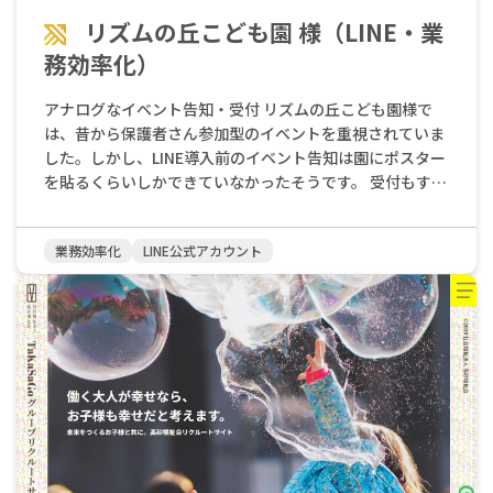
中で、株式会社プロケア（ちゃいれっく保育園）様が最終
意の現れです。LINEという身近なツールで気軽に告知・申
的にSINTERASを選んでくださった決め手は、私たちが
リズムの丘こども園 様（LINE・業
込ができるようになったことで、イベントへの関心と参加
「保育に特化している」という点でした。 さらに、打ち合
務効率化）
意欲が劇的に向上しました。 事務作業の究極の効率化
わせで見ていただいたデモ画面が「洗練されている」と感
「QRコード受付」 たかさごスクールセントラル様では、
じられ、その専門性とデザイン性の両面から、すぐに導入
アナログなイベント告知・受付 リズムの丘こども園様で
LINEの利便性をさらに高めるために、独自の効率化システ
を決断してくださったそうです。 この「保育特化」という
は、昔から保護者さん参加型のイベントを重視されていま
ムを採用しています。それが、イベント当日の「QRコー
選択は、その後のInstagram運用においても大きな意味を
した。しかし、LINE導入前のイベント告知は園にポスター
ド受付」です。 参加した保護者さんが受付に到着した際、
持ちました。 例えば、SNS用の写真や動画を撮影する際、
を貼るくらいしかできていなかったそうです。 受付もすべ
QRコードを読み取るだけで受付完了となります。 これに
お子さん向けの撮影に慣れていないカメラマンだと、「撮
て電話で行っていたため、保護者さんにとっては、開園時
より、当日の受付対応もスムーズになり、参加者名簿の確
影の都合」を最優先してしまうことがあります。「この場
間内に電話をかけなければならないという不便さがありま
認や、イベント後のアンケートのお願いまでがすべてLINE
面を撮りたいから、撮れるまで何時間でもかける」といっ
業務効率化
LINE公式アカウント
した。 園側も、電話対応や手作業での名簿作成に多くの手
上で自動的に完結する仕組みが構築されました。 この事務
た熱意が、結果的に現場の保育士さんたちを疲弊させてし
間と時間を要していました。こうしたアナログな業務が、
作業の究極の効率化は、先生方がイベント当日、参加者で
まうのです。 保育現場は、休憩を交代で回したり、お子さ
先生方の負担を増やす要因となっていたのです。 劇的な業
あるお子さんや保護者さんとの関わりに集中できるとい
んの体調や機嫌に合わせたりと、常に流動的です。その中
務効率化と満足度の向上 LINE公式アカウントの導入後、園
う、最も重要なメリットを生み出しています。 まとめ 樋
で「できる範囲内で」協力してもらうという配慮がなけれ
の業務は劇的に変化しました。 イベントの告知はLINEで行
口園長先生は、新しいことに前向きに取り組む原動力とし
ば、「もう取材は受けたくない」と、現場が心を閉ざして
うため、保護者さんは手元のスマートフォンでいつでも情
て、「地域の方に園の活動を知ってもらいたい」「発信し
しまいます。 私たちが保育現場の「空気感」を深く理解し
報を確認でき、そのまま申し込みまでLINE一つで完結でき
なければ伝わらない」という強い信念を挙げられていま
ているからこそ、園の先生方も安心して協力してくださ
ます。これにより、保護者さんにとっては、電話が繋がる
す。そして、「職員の負担にならないものであれば、積極
り、求職者の方の心に響く、自然で温かいコンテンツが生
時間を気にする必要がなくなり、24時間いつでも思い立っ
的に取り組んでいきたい」という姿勢を貫かれています。
まれるのです。 「自動化」と「人間らしい対話」の両立と
た時に手続きができるようになりました。 園側も、これま
LINE公式アカウントの導入は、その信念を実現するための
いう課題 採用LINEは、自動化による業務効率化が大きな魅